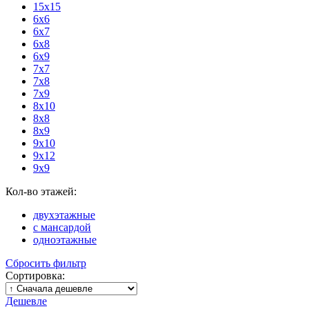
15х15
6x6
6x7
6x8
6x9
7x7
7x8
7x9
8x10
8x8
8x9
9x10
9x12
9x9
Кол-во этажей:
двухэтажные
с мансардой
одноэтажные
Сбросить фильтр
Сортировка:
Дешевле