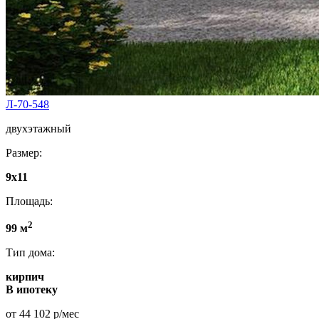
Л-70-548
двухэтажный
Размер:
9х11
Площадь:
2
99 м
Тип дома:
кирпич
В ипотеку
от 44 102 р/мес