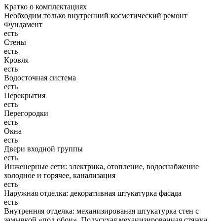
Кратко о комплектациях
Необходим только внутренний косметический ремонт
Фундамент
есть
Стены
есть
Кровля
есть
Водосточная система
есть
Перекрытия
есть
Перегородки
есть
Окна
есть
Двери входной группы
есть
Инженерные сети: электрика, отопление, водоснабжение
холодное и горячее, канализация
есть
Наружная отделка: декоративная штукатурка фасада
есть
Внутренняя отделка: механизированая штукатурка стен с
замывкой «под обои». Полусухая механизированная стяжка