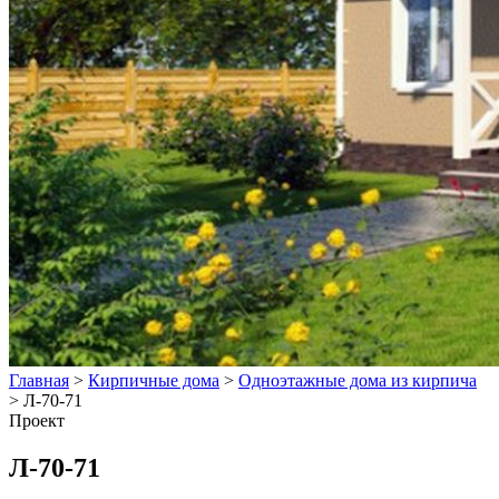
Главная
>
Кирпичные дома
>
Одноэтажные дома из кирпича
>
Л-70-71
Проект
Л-70-71