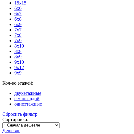
15х15
6x6
6x7
6x8
6x9
7x7
7x8
7x9
8x10
8x8
8x9
9x10
9x12
9x9
Кол-во этажей:
двухэтажные
с мансардой
одноэтажные
Сбросить фильтр
Сортировка:
Дешевле