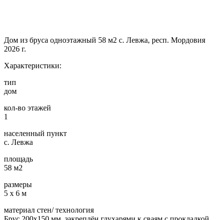
Дом из бруса одноэтажный 58 м2 с. Левжа, респ. Мордовия
2026 г.
Характеристики:
тип
дом
кол-во этажей
1
населенный пункт
с. Левжа
площадь
58 м2
размеры
5 х 6 м
материал стен/ технология
Брус 200х150 мм, закреплён глухарями к сваям с прокладкой