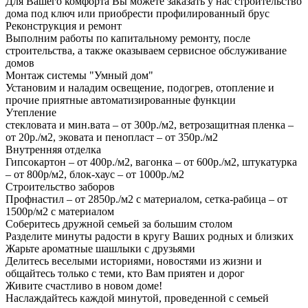
Для Вашего комфорта Вы можете заказать у нас строительство
дома под ключ или приобрести профилированный брус
Реконструкция и ремонт
Выполним работы по капитальному ремонту, после
строительства, а также оказываем сервисное обслуживание
домов
Монтаж системы "Умный дом"
Установим и наладим освещение, подогрев, отопление и
прочие приятные автоматизированные функции
Утепление
стекловата и мин.вата – от 300р./м2, ветрозащитная пленка –
от 20р./м2, эковата и пенопласт – от 350р./м2
Внутренняя отделка
Гипсокартон – от 400р./м2, вагонка – от 600р./м2, штукатурка
– от 800р/м2, блок-хаус – от 1000р./м2
Строительство заборов
Профнастил – от 2850р./м2 с материалом, сетка-рабица – от
1500р/м2 с материалом
Соберитесь дружной семьей за большим столом
Разделите минуты радости в кругу Ваших родных и близких
Жарьте ароматные шашлыки с друзьями
Делитесь веселыми историями, новостями из жизни и
общайтесь только с теми, кто Вам приятен и дорог
Живите счастливо в новом доме!
Наслаждайтесь каждой минутой, проведенной с семьей