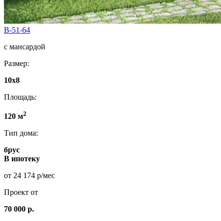
B-51-64
с мансардой
Размер:
10х8
Площадь:
2
120 м
Тип дома:
брус
В ипотеку
от 24 174 р/мес
Проект от
70 000 р.