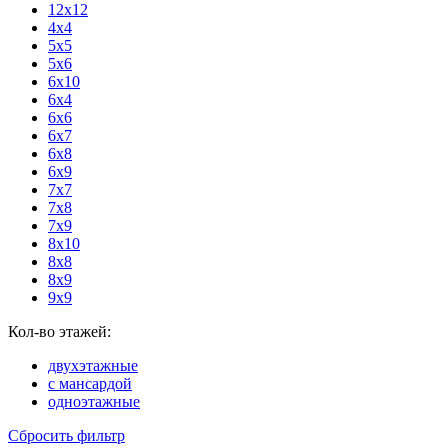
12x12
4x4
5x5
5x6
6x10
6x4
6x6
6x7
6x8
6x9
7x7
7x8
7x9
8x10
8x8
8x9
9x9
Кол-во этажей:
двухэтажные
с мансардой
одноэтажные
Сбросить фильтр