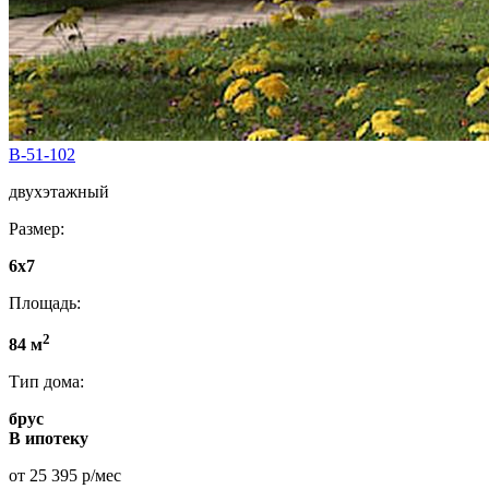
B-51-102
двухэтажный
Размер:
6х7
Площадь:
2
84 м
Тип дома:
брус
В ипотеку
от 25 395 р/мес