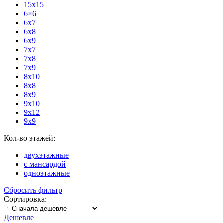
15х15
6×6
6x7
6x8
6x9
7x7
7x8
7x9
8x10
8x8
8x9
9x10
9x12
9x9
Кол-во этажей:
двухэтажные
с мансардой
одноэтажные
Сбросить фильтр
Сортировка:
Дешевле