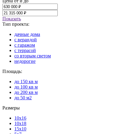
Цена от и до
Показать
Тип проекта:
дачные дома
с верандой
с гаражом
с террасой
со вторым светом
недорогие
Площадь:
до 150 кв м
до 100 кв м
до 200 кв м
до 50 м2
Размеры
10х16
10х18
15х10