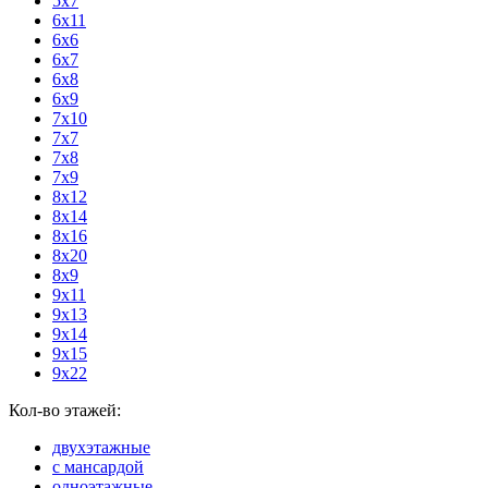
5х7
6х11
6х6
6х7
6х8
6х9
7х10
7х7
7х8
7х9
8х12
8х14
8х16
8х20
8х9
9х11
9х13
9х14
9х15
9х22
Кол-во этажей:
двухэтажные
с мансардой
одноэтажные