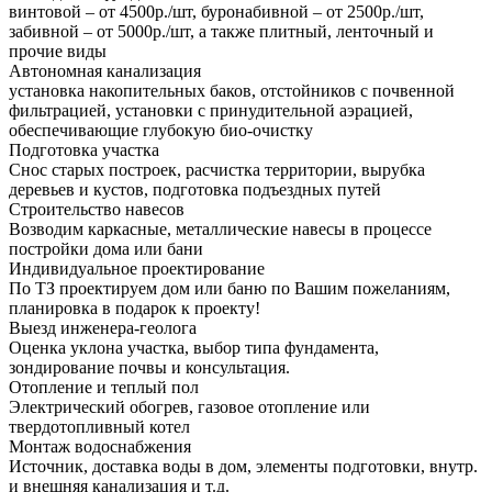
винтовой – от 4500р./шт, буронабивной – от 2500р./шт,
забивной – от 5000р./шт, а также плитный, ленточный и
прочие виды
Автономная канализация
установка накопительных баков, отстойников с почвенной
фильтрацией, установки с принудительной аэрацией,
обеспечивающие глубокую био-очистку
Подготовка участка
Снос старых построек, расчистка территории, вырубка
деревьев и кустов, подготовка подъездных путей
Строительство навесов
Возводим каркасные, металлические навесы в процессе
постройки дома или бани
Индивидуальное проектирование
По ТЗ проектируем дом или баню по Вашим пожеланиям,
планировка в подарок к проекту!
Выезд инженера-геолога
Оценка уклона участка, выбор типа фундамента,
зондирование почвы и консультация.
Отопление и теплый пол
Электрический обогрев, газовое отопление или
твердотопливный котел
Монтаж водоснабжения
Источник, доставка воды в дом, элементы подготовки, внутр.
и внешняя канализация и т.д.