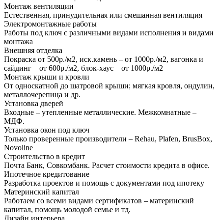
Монтаж вентиляции
Естественная, принудительная или смешанная вентиляция
Электромонтажные работы
Работы под ключ с различными видами исполнения и видами
монтажа
Внешняя отделка
Покраска от 500р./м2, иск.камень – от 1000р./м2, вагонка и
сайдинг – от 600р./м2, блок-хаус – от 1000р./м2
Монтаж крыши и кровли
От односкатной до шатровой крыши; мягкая кровля, ондулин,
металлочерепица и др.
Установка дверей
Входные – утепленные металлические. Межкомнатные –
МДФ.
Установка окон под ключ
Только проверенные производители – Rehau, Plafen, BrusBox,
Novoline
Строительство в кредит
Почта Банк, Совкомбанк. Расчет стоимости кредита в офисе.
Ипотечное кредитование
Разработка проектов и помощь с документами под ипотеку
Материнский капитал
Работаем со всеми видами сертификатов – материнский
капитал, помощь молодой семье и тд.
Дизайн интерьера