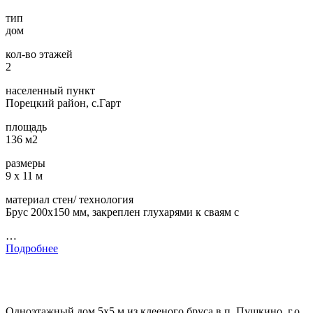
тип
дом
кол-во этажей
2
населенный пункт
Порецкий район, с.Гарт
площадь
136 м2
размеры
9 х 11 м
материал стен/ технология
Брус 200х150 мм, закреплен глухарями к сваям с
…
Подробнее
Одноэтажный дом 5х5 м из клееного бруса в п. Пушкино, г.о.