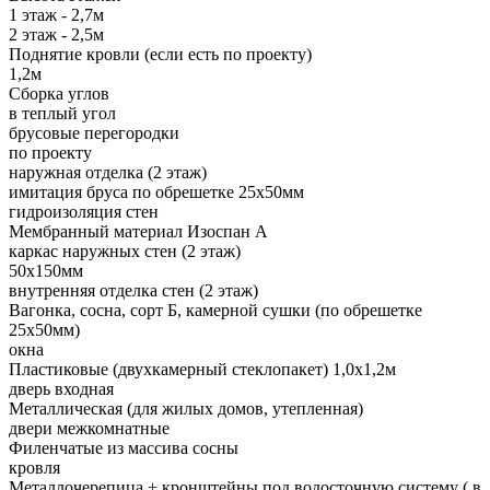
1 этаж - 2,7м
2 этаж - 2,5м
Поднятие кровли (если есть по проекту)
1,2м
Сборка углов
в теплый угол
брусовые перегородки
по проекту
наружная отделка (2 этаж)
имитация бруса по обрешетке 25х50мм
гидроизоляция стен
Мембранный материал Изоспан А
каркас наружных стен (2 этаж)
50х150мм
внутренняя отделка стен (2 этаж)
Вагонка, сосна, сорт Б, камерной сушки (по обрешетке
25х50мм)
окна
Пластиковые (двухкамерный стеклопакет) 1,0х1,2м
дверь входная
Металлическая (для жилых домов, утепленная)
двери межкомнатные
Филенчатые из массива сосны
кровля
Металлочерепица + кронштейны под водосточную систему ( в