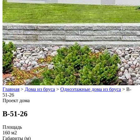
Главная
>
Дома из бруса
>
Одноэтажные дома из бруса
>
B-
51-26
Проект дома
B-51-26
Площадь
160 м2
Габариты (м)