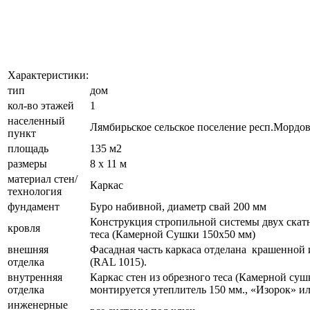
Характеристики:
тип
дом
кол-во этажей
1
населенный
Лямбирьское сельское поселение респ.Мордо
пункт
площадь
135 м2
размеры
8 х 11 м
материал стен/
Каркас
технология
фундамент
Буро набивной, диаметр свай 200 мм
Конструкция стропильной системы двух скатн
кровля
теса (Камерной Сушки 150х50 мм)
внешняя
Фасадная часть каркаса отделана крашенной и
отделка
(RAL 1015).
внутренняя
Каркас стен из обрезного теса (Камерной су
отделка
монтируется утеплитель 150 мм., «Изорок» ил
инженерные