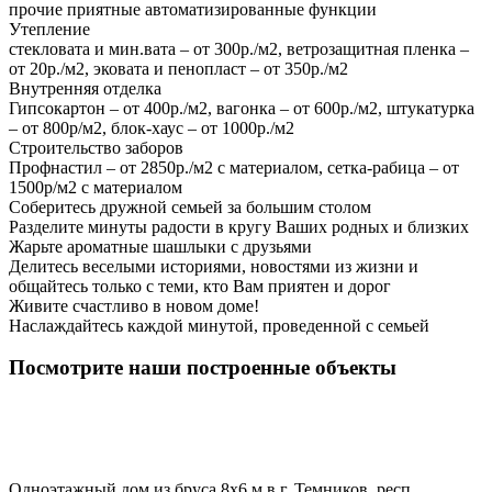
прочие приятные автоматизированные функции
Утепление
стекловата и мин.вата – от 300р./м2, ветрозащитная пленка –
от 20р./м2, эковата и пенопласт – от 350р./м2
Внутренняя отделка
Гипсокартон – от 400р./м2, вагонка – от 600р./м2, штукатурка
– от 800р/м2, блок-хаус – от 1000р./м2
Строительство заборов
Профнастил – от 2850р./м2 с материалом, сетка-рабица – от
1500р/м2 с материалом
Соберитесь дружной семьей за большим столом
Разделите минуты радости в кругу Ваших родных и близких
Жарьте ароматные шашлыки с друзьями
Делитесь веселыми историями, новостями из жизни и
общайтесь только с теми, кто Вам приятен и дорог
Живите счастливо в новом доме!
Наслаждайтесь каждой минутой, проведенной с семьей
Посмотрите наши построенные объекты
Одноэтажный дом из бруса 8х6 м в г. Темников, респ.