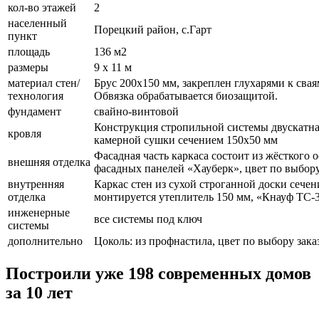
кол-во этажей
2
населенный
Порецкий район, с.Гарт
пункт
площадь
136 м2
размеры
9 х 11 м
материал стен/
Брус 200х150 мм, закреплен глухарями к свая
технология
Обвязка обрабатывается биозащитой.
фундамент
свайно-винтовой
Конструкция стропильной системы двускатна
кровля
камерной сушки сечением 150х50 мм
Фасадная часть каркаса состоит из жёсткого
внешняя отделка
фасадных панелей «Хауберк», цвет по выбору
внутренняя
Каркас стен из сухой строганной доски сече
отделка
монтируется утеплитель 150 мм, «Кнауф ТС-3
инженерные
все системы под ключ
системы
дополнительно
Цоколь: из профнастила, цвет по выбору зака
Построили уже 198 современных домов
за 10 лет