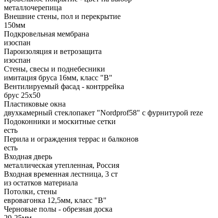
металлочерепица
Внешние стены, пол и перекрытие
150мм
Подкровельная мембрана
изоспан
Пароизоляция и ветрозащита
изоспан
Стены, свесы и поднебесники
имитация бруса 16мм, класс "В"
Вентилируемый фасад - контррейка
брус 25х50
Пластиковые окна
двухкамерный стеклопакет "Nordprof58" c фурнитурой reze
Подоконники и москитные сетки
есть
Перила и ограждения террас и балконов
есть
Входная дверь
металлическая утепленная, Россия
Входная временная лестница, 3 ст
из остатков материала
Потолки, стены
евровагонка 12,5мм, класс "В"
Черновые полы - обрезная доска
20-25мм