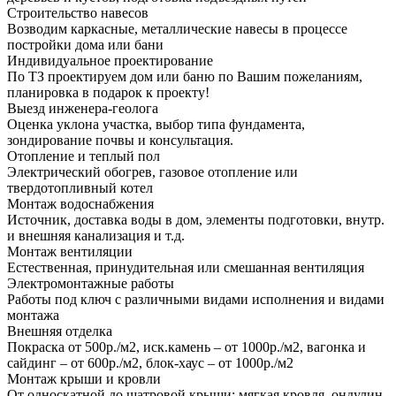
Строительство навесов
Возводим каркасные, металлические навесы в процессе
постройки дома или бани
Индивидуальное проектирование
По ТЗ проектируем дом или баню по Вашим пожеланиям,
планировка в подарок к проекту!
Выезд инженера-геолога
Оценка уклона участка, выбор типа фундамента,
зондирование почвы и консультация.
Отопление и теплый пол
Электрический обогрев, газовое отопление или
твердотопливный котел
Монтаж водоснабжения
Источник, доставка воды в дом, элементы подготовки, внутр.
и внешняя канализация и т.д.
Монтаж вентиляции
Естественная, принудительная или смешанная вентиляция
Электромонтажные работы
Работы под ключ с различными видами исполнения и видами
монтажа
Внешняя отделка
Покраска от 500р./м2, иск.камень – от 1000р./м2, вагонка и
сайдинг – от 600р./м2, блок-хаус – от 1000р./м2
Монтаж крыши и кровли
От односкатной до шатровой крыши; мягкая кровля, ондулин,