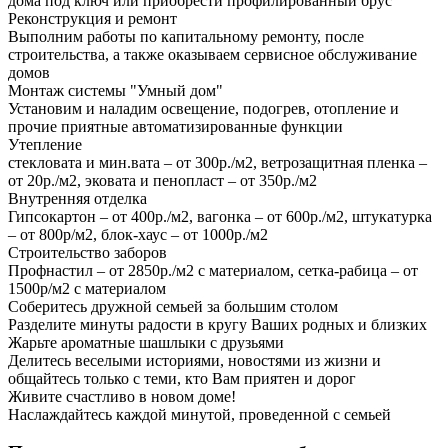
дома под ключ или приобрести профилированный брус
Реконструкция и ремонт
Выполним работы по капитальному ремонту, после
строительства, а также оказываем сервисное обслуживание
домов
Монтаж системы "Умный дом"
Установим и наладим освещение, подогрев, отопление и
прочие приятные автоматизированные функции
Утепление
стекловата и мин.вата – от 300р./м2, ветрозащитная пленка –
от 20р./м2, эковата и пенопласт – от 350р./м2
Внутренняя отделка
Гипсокартон – от 400р./м2, вагонка – от 600р./м2, штукатурка
– от 800р/м2, блок-хаус – от 1000р./м2
Строительство заборов
Профнастил – от 2850р./м2 с материалом, сетка-рабица – от
1500р/м2 с материалом
Соберитесь дружной семьей за большим столом
Разделите минуты радости в кругу Ваших родных и близких
Жарьте ароматные шашлыки с друзьями
Делитесь веселыми историями, новостями из жизни и
общайтесь только с теми, кто Вам приятен и дорог
Живите счастливо в новом доме!
Наслаждайтесь каждой минутой, проведенной с семьей