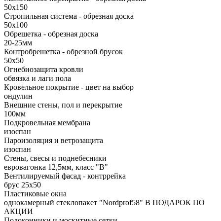
50х150
Стропильная система - обрезная доска
50х100
Обрешетка - обрезная доска
20-25мм
Контробрешетка - обрезной брусок
50x50
Огнебиозащита кровли
обвязка и лаги пола
Кровельное покрытие - цвет на выбор
ондулин
Внешние стены, пол и перекрытие
100мм
Подкровельная мембрана
изоспан
Пароизоляция и ветрозащита
изоспан
Стены, свесы и поднебесники
евровагонка 12,5мм, класс "В"
Вентилируемый фасад - контррейка
брус 25х50
Пластиковые окна
однокамерный стеклопакет "Nordprof58" В ПОДАРОК ПО
АКЦИИ
Подоконники и москитные сетки