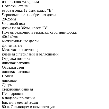
из остатков материала
Потолки, стены
евровагонка 12,5мм, класс "В"
Черновые полы - обрезная доска
20-25мм
Чистовой пол
доска пола 36мм, класс "B"
Пол на балконах и террасах, строганая доска
40х140мм
Межкомнатные двери
филенчатые
Межэтажная лестница
клееная с перилами и балясинами
Отделка потолка
липовая вагонка
Отделка стен
липовая вагонка
Полки
липовые
Дверь
стеклянная банная
Печь дровяная
в подарок по акции
Бак для горячей воды
80 л. С выводом в помывочную