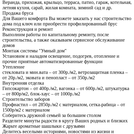
Веранда, прихожая, крыльцо, терраса, патио, гараж, котельная,
летняя кухня, сарай, жилая комната, зимний сад и др.
Продажа бруса
Для Вашего комфорта Вы можете заказать у нас строительство
дома под ключ или приобрести профилированный брус
Реконструкция и ремонт
Выполним работы по капитальному ремонту, после
строительства, а также оказываем сервисное обслуживание
домов
Монтаж системы "Умный дом"
Установим и наладим освещение, подогрев, отопление и
прочие приятные автоматизированные функции
Утепление
стекловата и мин.вата – от 300р./м2, ветрозащитная пленка –
от 20р./м2, эковата и пенопласт – от 350р./м2
Внутренняя отделка
Гипсокартон – от 400р./м2, вагонка – от 600р./м2, штукатурка
– от 800р/м2, блок-хаус – от 1000р./м2
Строительство заборов
Профнастил – от 2850р./м2 с материалом, сетка-рабица – от
1500р/м2 с материалом
Соберитесь дружной семьей за большим столом
Разделите минуты радости в кругу Ваших родных и близких
Жарьте ароматные шашлыки с друзьями
Делитесь веселыми историями, новостями из жизни и