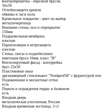
Контробрешетка - обрезной брусок
50x50
Огнебиозащита кровли
обвязка и лаги пола
Кровельное покрытие - цвет на выбор
металлочерепица
Внешние стены, пол и перекрытие
150мм
Подкровельная мембрана
изоспан
Пароизоляция и ветрозащита
изоспан
Стены, свесы и поднебесники
имитация бруса 16мм, класс "В"
Вентилируемый фасад - контррейка
брус 25х50
Пластиковые окна
двухкамерный стеклопакет "Nordprof58" c фурнитурой reze
Подоконники и москитные сетки
есть
Перила и ограждения террас и балконов
есть
Входная дверь
металлическая утепленная, Россия
Входная временная лестница, 3 ст