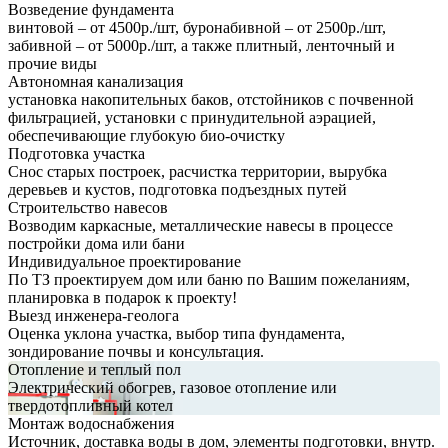
Возведение фундамента
винтовой – от 4500р./шт, буронабивной – от 2500р./шт,
забивной – от 5000р./шт, а также плитный, ленточный и
прочие виды
Автономная канализация
установка накопительных баков, отстойников с почвенной
фильтрацией, установки с принудительной аэрацией,
обеспечивающие глубокую био-очистку
Подготовка участка
Снос старых построек, расчистка территории, вырубка
деревьев и кустов, подготовка подъездных путей
Строительство навесов
Возводим каркасные, металлические навесы в процессе
постройки дома или бани
Индивидуальное проектирование
По ТЗ проектируем дом или баню по Вашим пожеланиям,
планировка в подарок к проекту!
Выезд инженера-геолога
Оценка уклона участка, выбор типа фундамента,
зондирование почвы и консультация.
Отопление и теплый пол
Электрический обогрев, газовое отопление или
твердотопливный котел
Монтаж водоснабжения
Источник, доставка воды в дом, элементы подготовки, внутр.