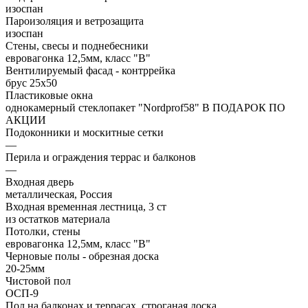
изоспан
Пароизоляция и ветрозащита
изоспан
Стены, свесы и поднебесники
евровагонка 12,5мм, класс "В"
Вентилируемый фасад - контррейка
брус 25х50
Пластиковые окна
однокамерный стеклопакет "Nordprof58" В ПОДАРОК ПО
АКЦИИ
Подоконники и москитные сетки
—
Перила и ограждения террас и балконов
—
Входная дверь
металлическая, Россия
Входная временная лестница, 3 ст
из остатков материала
Потолки, стены
евровагонка 12,5мм, класс "В"
Черновые полы - обрезная доска
20-25мм
Чистовой пол
ОСП-9
Пол на балконах и террасах, строганая доска