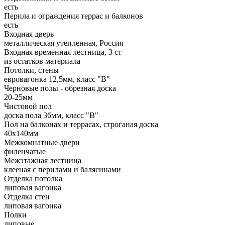
есть
Перила и ограждения террас и балконов
есть
Входная дверь
металлическая утепленная, Россия
Входная временная лестница, 3 ст
из остатков материала
Потолки, стены
евровагонка 12,5мм, класс "В"
Черновые полы - обрезная доска
20-25мм
Чистовой пол
доска пола 36мм, класс "B"
Пол на балконах и террасах, строганая доска
40х140мм
Межкомнатные двери
филенчатые
Межэтажная лестница
клееная с перилами и балясинами
Отделка потолка
липовая вагонка
Отделка стен
липовая вагонка
Полки
липовые