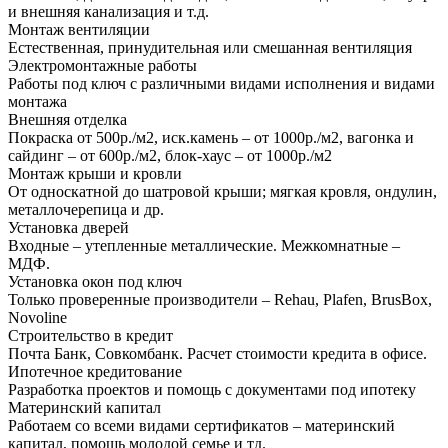
и внешняя канализация и т.д.
Монтаж вентиляции
Естественная, принудительная или смешанная вентиляция
Электромонтажные работы
Работы под ключ с различными видами исполнения и видами
монтажа
Внешняя отделка
Покраска от 500р./м2, иск.камень – от 1000р./м2, вагонка и
сайдинг – от 600р./м2, блок-хаус – от 1000р./м2
Монтаж крыши и кровли
От односкатной до шатровой крыши; мягкая кровля, ондулин,
металлочерепица и др.
Установка дверей
Входные – утепленные металлические. Межкомнатные –
МДФ.
Установка окон под ключ
Только проверенные производители – Rehau, Plafen, BrusBox,
Novoline
Строительство в кредит
Почта Банк, Совкомбанк. Расчет стоимости кредита в офисе.
Ипотечное кредитование
Разработка проектов и помощь с документами под ипотеку
Материнский капитал
Работаем со всеми видами сертификатов – материнский
капитал, помощь молодой семье и тд.