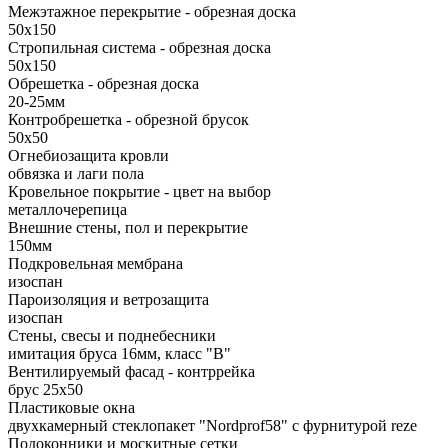
Межэтажное перекрытие - обрезная доска
50х150
Стропильная система - обрезная доска
50х150
Обрешетка - обрезная доска
20-25мм
Контробрешетка - обрезной брусок
50x50
Огнебиозащита кровли
обвязка и лаги пола
Кровельное покрытие - цвет на выбор
металлочерепица
Внешние стены, пол и перекрытие
150мм
Подкровельная мембрана
изоспан
Пароизоляция и ветрозащита
изоспан
Стены, свесы и поднебесники
имитация бруса 16мм, класс "В"
Вентилируемый фасад - контррейка
брус 25х50
Пластиковые окна
двухкамерный стеклопакет "Nordprof58" c фурнитурой reze
Подоконники и москитные сетки