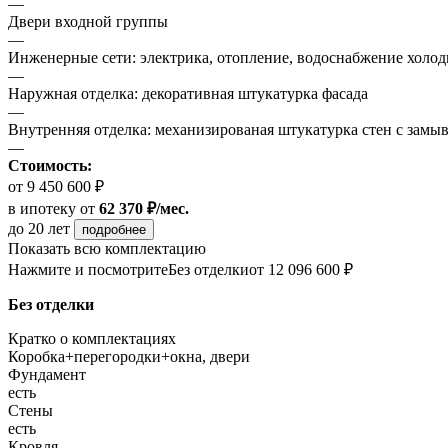
—
Двери входной группы
—
Инженерные сети: электрика, отопление, водоснабжение холодн
—
Наружная отделка: декоративная штукатурка фасада
—
Внутренняя отделка: механизированая штукатурка стен с замы
—
Стоимость:
от 9 450 600 ₽
в ипотеку
от
62 370 ₽/мес.
до 20 лет
подробнее
Показать всю комплектацию
Нажмите и посмотрите
Без отделки
от 12 096 600 ₽
Без отделки
Кратко о комплектациях
Коробка+перегородки+окна, двери
Фундамент
есть
Стены
есть
Кровля