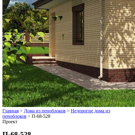
Главная
>
Дома из пеноблоков
>
Недорогие дома из
пеноблоков
>
П-68-528
Проект
П-68-528