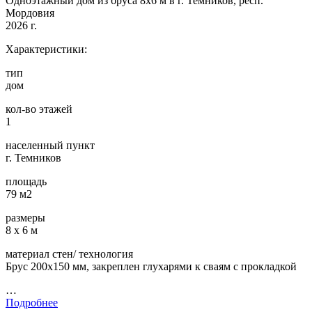
Одноэтажный дом из бруса 8х6 м в г. Темников, респ.
Мордовия
2026 г.
Характеристики:
тип
дом
кол-во этажей
1
населенный пункт
г. Темников
площадь
79 м2
размеры
8 х 6 м
материал стен/ технология
Брус 200х150 мм, закреплен глухарями к сваям с прокладкой
…
Подробнее