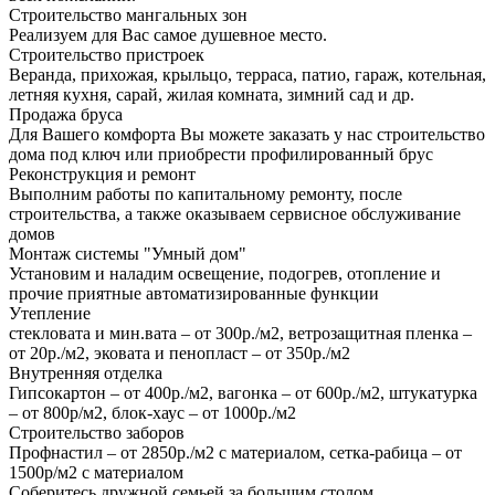
Строительство мангальных зон
Реализуем для Вас самое душевное место.
Строительство пристроек
Веранда, прихожая, крыльцо, терраса, патио, гараж, котельная,
летняя кухня, сарай, жилая комната, зимний сад и др.
Продажа бруса
Для Вашего комфорта Вы можете заказать у нас строительство
дома под ключ или приобрести профилированный брус
Реконструкция и ремонт
Выполним работы по капитальному ремонту, после
строительства, а также оказываем сервисное обслуживание
домов
Монтаж системы "Умный дом"
Установим и наладим освещение, подогрев, отопление и
прочие приятные автоматизированные функции
Утепление
стекловата и мин.вата – от 300р./м2, ветрозащитная пленка –
от 20р./м2, эковата и пенопласт – от 350р./м2
Внутренняя отделка
Гипсокартон – от 400р./м2, вагонка – от 600р./м2, штукатурка
– от 800р/м2, блок-хаус – от 1000р./м2
Строительство заборов
Профнастил – от 2850р./м2 с материалом, сетка-рабица – от
1500р/м2 с материалом
Соберитесь дружной семьей за большим столом