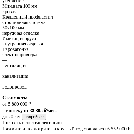
утепление
Мин.вата 100 мм
кровля
Крашенный профнастил
стропильная система
50х100 мм
наружная отделка
Имитация бруса
внутренняя отделка
Евровагонка
электропроводка
—
вентиляция
—
канализация
—
водопровод
—
Стоимость:
от 5 880 000 ₽
в ипотеку
от
38 805 ₽/мес.
до 20 лет
подробнее
Показать всю комплектацию
Нажмите и посмотрите
На круглый год стандарт
от 6 552 000 ₽