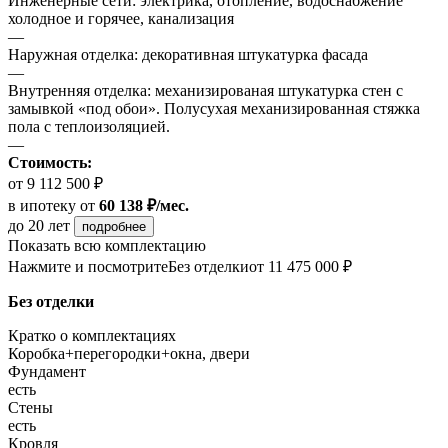
Инженерные сети: электрика, отопление, водоснабжение
холодное и горячее, канализация
—
Наружная отделка: декоративная штукатурка фасада
—
Внутренняя отделка: механизированая штукатурка стен с
замывкой «под обои». Полусухая механизированная стяжка
пола с теплоизоляцией.
—
Стоимость:
от 9 112 500 ₽
в ипотеку
от
60 138 ₽/мес.
до 20 лет
подробнее
Показать всю комплектацию
Нажмите и посмотрите
Без отделки
от 11 475 000 ₽
Без отделки
Кратко о комплектациях
Коробка+перегородки+окна, двери
Фундамент
есть
Стены
есть
Кровля