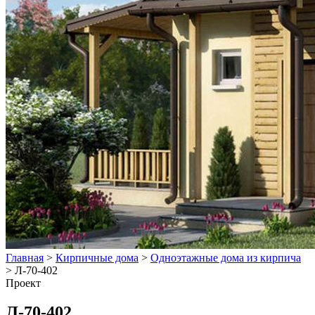
Главная
>
Кирпичные дома
>
Одноэтажные дома из кирпича
>
Л-70-402
Проект
Л-70-402