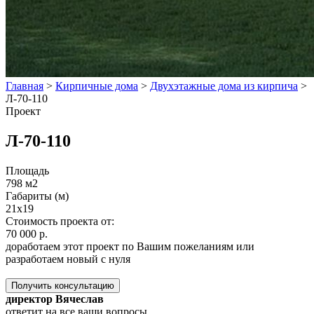
Главная
>
Кирпичные дома
>
Двухэтажные дома из кирпича
>
Л-70-110
Проект
Л-70-110
Площадь
798 м2
Габариты (м)
21x19
Стоимость проекта от:
70 000 р.
доработаем этот проект по Вашим пожеланиям или
разработаем новый с нуля
Получить консультацию
директор Вячеслав
ответит на все ваши вопросы