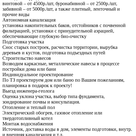
винтовой – от 4500р./шт, буронабивной – от 2500р./шт,
забивной – от 5000р./шт, а также плитный, ленточный и
прочие виды
Автономная канализация
установка накопительных баков, отстойников с почвенной
фильтрацией, установки с принудительной аэрацией,
обеспечивающие глубокую био-очистку
Подготовка участка
Снос старых построек, расчистка территории, вырубка
деревьев и кустов, подготовка подъездных путей
Строительство навесов
Возводим каркасные, металлические навесы в процессе
постройки дома или бани
Индивидуальное проектирование
По ТЗ проектируем дом или баню по Вашим пожеланиям,
планировка в подарок к проекту!
Выезд инженера-геолога
Оценка уклона участка, выбор типа фундамента,
зондирование почвы и консультация.
Отопление и теплый пол
Электрический обогрев, газовое отопление или
твердотопливный котел
Монтаж водоснабжения
Источник, доставка воды в дом, элементы подготовки, внутр.
и внешняя канализация и т.д.