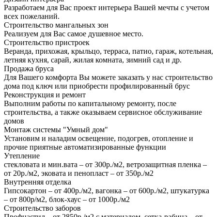
Разработаем для Вас проект интерьера Вашей мечты с учетом
всех пожеланий.
Строительство мангальных зон
Реализуем для Вас самое душевное место.
Строительство пристроек
Веранда, прихожая, крыльцо, терраса, патио, гараж, котельная,
летняя кухня, сарай, жилая комната, зимний сад и др.
Продажа бруса
Для Вашего комфорта Вы можете заказать у нас строительство
дома под ключ или приобрести профилированный брус
Реконструкция и ремонт
Выполним работы по капитальному ремонту, после
строительства, а также оказываем сервисное обслуживание
домов
Монтаж системы "Умный дом"
Установим и наладим освещение, подогрев, отопление и
прочие приятные автоматизированные функции
Утепление
стекловата и мин.вата – от 300р./м2, ветрозащитная пленка –
от 20р./м2, эковата и пенопласт – от 350р./м2
Внутренняя отделка
Гипсокартон – от 400р./м2, вагонка – от 600р./м2, штукатурка
– от 800р/м2, блок-хаус – от 1000р./м2
Строительство заборов
Профнастил – от 2850р./м2 с материалом, сетка-рабица – от