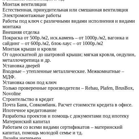
Монтаж вентиляции
Естественная, принудительная или смешанная вентиляция
Электромонтажные работы
Работы под ключ с различными видами исполнения и видами
монтажа
Внешняя отделка
Покраска от 500р./м2, иск.камень – от 1000р./м2, вагонка и
сайдинг – от 600р./м2, блок-хаус – от 1000р./м2
Монтаж крыши и кровли
От односкатной до шатровой крыши; мягкая кровля, ондулин,
металлочерепица и др.
Установка дверей
Входные – утепленные металлические. Межкомнатные –
МДФ.
Установка окон под ключ
Только проверенные производители – Rehau, Plafen, BrusBox,
Novoline
Строительство в кредит
Почта Банк, Совкомбанк. Расчет стоимости кредита в офисе.
Ипотечное кредитование
Разработка проектов и помощь с документами под ипотеку
Материнский капитал
Работаем со всеми видами сертификатов – материнский
капитал, помощь молодой семье и тд.
Дизайн интерьера