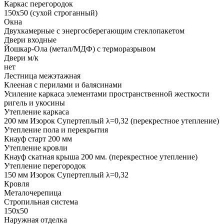
Каркас перегородок
150х50 (сухой строганный)
Окна
Двухкамерные с энергосберегающим стеклопакетом
Двери входные
Йошкар-Ола (метал/МДФ) с терморазрывом
Двери м/к
нет
Лестница межэтажная
Клееная с перилами и балясинами
Усиление каркаса элементами пространственной жесткости
ригель и укосины
Утепление каркаса
200 мм Изорок Супертеплый λ=0,32 (перекрестное утепление)
Утепление пола и перекрытия
Кнауф старт 200 мм
Утепление кровли
Кнауф скатная крыша 200 мм. (перекрестное утепление)
Утепление перегородок
150 мм Изорок Супертеплый λ=0,32
Кровля
Металочерепица
Стропильная система
150х50
Наружная отделка