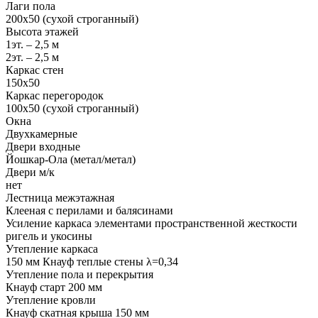
Лаги пола
200х50 (сухой строганный)
Высота этажей
1эт. – 2,5 м
2эт. – 2,5 м
Каркас стен
150х50
Каркас перегородок
100х50 (сухой строганный)
Окна
Двухкамерные
Двери входные
Йошкар-Ола (метал/метал)
Двери м/к
нет
Лестница межэтажная
Клееная с перилами и балясинами
Усиление каркаса элементами пространственной жесткости
ригель и укосины
Утепление каркаса
150 мм Кнауф теплые стены λ=0,34
Утепление пола и перекрытия
Кнауф старт 200 мм
Утепление кровли
Кнауф скатная крыша 150 мм