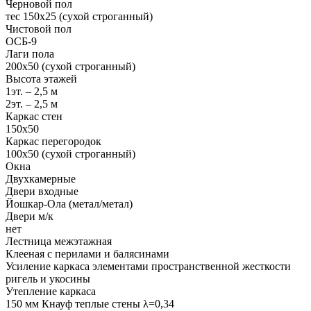
Черновой пол
тес 150х25 (сухой строганный)
Чистовой пол
ОСБ-9
Лаги пола
200х50 (сухой строганный)
Высота этажей
1эт. – 2,5 м
2эт. – 2,5 м
Каркас стен
150х50
Каркас перегородок
100х50 (сухой строганный)
Окна
Двухкамерные
Двери входные
Йошкар-Ола (метал/метал)
Двери м/к
нет
Лестница межэтажная
Клееная с перилами и балясинами
Усиление каркаса элементами пространственной жесткости
ригель и укосины
Утепление каркаса
150 мм Кнауф теплые стены λ=0,34