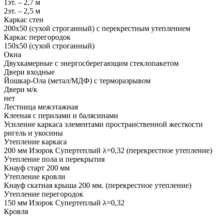
1эт. – 2,7 м
2эт. – 2,5 м
Каркас стен
200х50 (сухой строганный) с перекрестным утеплением
Каркас перегородок
150х50 (сухой строганный)
Окна
Двухкамерные с энергосберегающим стеклопакетом
Двери входные
Йошкар-Ола (метал/МДФ) с терморазрывом
Двери м/к
нет
Лестница межэтажная
Клееная с перилами и балясинами
Усиление каркаса элементами пространственной жесткости
ригель и укосины
Утепление каркаса
200 мм Изорок Супертеплый λ=0,32 (перекрестное утепление)
Утепление пола и перекрытия
Кнауф старт 200 мм
Утепление кровли
Кнауф скатная крыша 200 мм. (перекрестное утепление)
Утепление перегородок
150 мм Изорок Супертеплый λ=0,32
Кровля