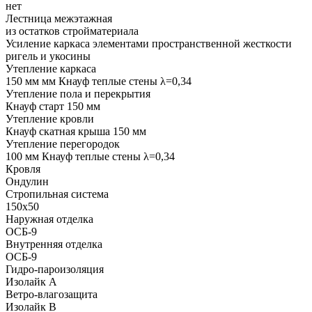
нет
Лестница межэтажная
из остатков стройматериала
Усиление каркаса элементами пространственной жесткости
ригель и укосины
Утепление каркаса
150 мм мм Кнауф теплые стены λ=0,34
Утепление пола и перекрытия
Кнауф старт 150 мм
Утепление кровли
Кнауф скатная крыша 150 мм
Утепление перегородок
100 мм Кнауф теплые стены λ=0,34
Кровля
Ондулин
Стропильная система
150х50
Наружная отделка
ОСБ-9
Внутренняя отделка
ОСБ-9
Гидро-пароизоляция
Изолайк А
Ветро-влагозащита
Изолайк В