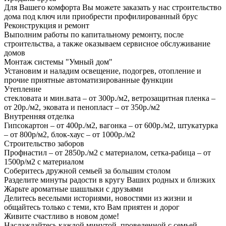
Для Вашего комфорта Вы можете заказать у нас строительство
дома под ключ или приобрести профилированный брус
Реконструкция и ремонт
Выполним работы по капитальному ремонту, после
строительства, а также оказываем сервисное обслуживание
домов
Монтаж системы "Умный дом"
Установим и наладим освещение, подогрев, отопление и
прочие приятные автоматизированные функции
Утепление
стекловата и мин.вата – от 300р./м2, ветрозащитная пленка –
от 20р./м2, эковата и пенопласт – от 350р./м2
Внутренняя отделка
Гипсокартон – от 400р./м2, вагонка – от 600р./м2, штукатурка
– от 800р/м2, блок-хаус – от 1000р./м2
Строительство заборов
Профнастил – от 2850р./м2 с материалом, сетка-рабица – от
1500р/м2 с материалом
Соберитесь дружной семьей за большим столом
Разделите минуты радости в кругу Ваших родных и близких
Жарьте ароматные шашлыки с друзьями
Делитесь веселыми историями, новостями из жизни и
общайтесь только с теми, кто Вам приятен и дорог
Живите счастливо в новом доме!
Наслаждайтесь каждой минутой, проведенной с семьей