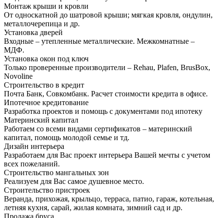
Монтаж крыши и кровли
От односкатной до шатровой крыши; мягкая кровля, ондулин,
металлочерепица и др.
Установка дверей
Входные – утепленные металлические. Межкомнатные –
МДФ.
Установка окон под ключ
Только проверенные производители – Rehau, Plafen, BrusBox,
Novoline
Строительство в кредит
Почта Банк, Совкомбанк. Расчет стоимости кредита в офисе.
Ипотечное кредитование
Разработка проектов и помощь с документами под ипотеку
Материнский капитал
Работаем со всеми видами сертификатов – материнский
капитал, помощь молодой семье и тд.
Дизайн интерьера
Разработаем для Вас проект интерьера Вашей мечты с учетом
всех пожеланий.
Строительство мангальных зон
Реализуем для Вас самое душевное место.
Строительство пристроек
Веранда, прихожая, крыльцо, терраса, патио, гараж, котельная,
летняя кухня, сарай, жилая комната, зимний сад и др.
Продажа бруса