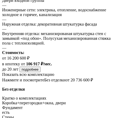
Двери входной группы
—
Инженерные сети: электрика, отопление, водоснабжение
холодное и горячее, канализация
—
Наружная отделка: декоративная штукатурка фасада
—
Внутренняя отделка: механизированая штукатурка стен с
замывкой «под обои». Полусухая механизированная стяжка
пола с теплоизоляцией.
—
Стоимость:
от 16 200 600 ₽
в ипотеку
от
106 917 ₽/мес.
до 20 лет
подробнее
Показать всю комплектацию
Нажмите и посмотрите
Без отделки
от 20 736 600 ₽
Без отделки
Кратко о комплектациях
Коробка+перегородки+окна, двери
Фундамент
есть
Стены