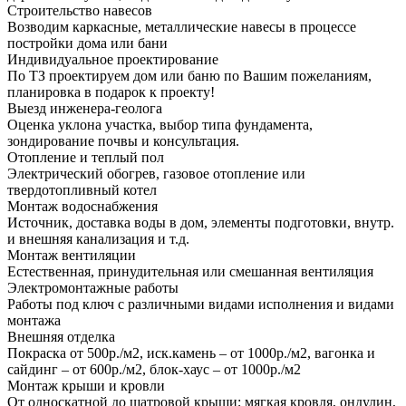
Строительство навесов
Возводим каркасные, металлические навесы в процессе
постройки дома или бани
Индивидуальное проектирование
По ТЗ проектируем дом или баню по Вашим пожеланиям,
планировка в подарок к проекту!
Выезд инженера-геолога
Оценка уклона участка, выбор типа фундамента,
зондирование почвы и консультация.
Отопление и теплый пол
Электрический обогрев, газовое отопление или
твердотопливный котел
Монтаж водоснабжения
Источник, доставка воды в дом, элементы подготовки, внутр.
и внешняя канализация и т.д.
Монтаж вентиляции
Естественная, принудительная или смешанная вентиляция
Электромонтажные работы
Работы под ключ с различными видами исполнения и видами
монтажа
Внешняя отделка
Покраска от 500р./м2, иск.камень – от 1000р./м2, вагонка и
сайдинг – от 600р./м2, блок-хаус – от 1000р./м2
Монтаж крыши и кровли
От односкатной до шатровой крыши; мягкая кровля, ондулин,