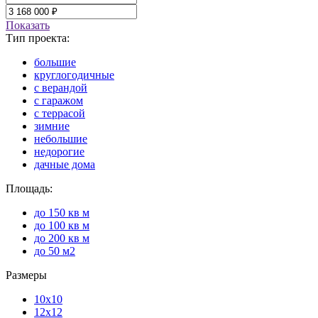
Показать
Тип проекта:
большие
круглогодичные
с верандой
с гаражом
с террасой
зимние
небольшие
недорогие
дачные дома
Площадь:
до 150 кв м
до 100 кв м
до 200 кв м
до 50 м2
Размеры
10x10
12x12