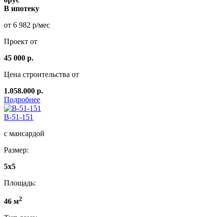
В ипотеку
от 6 982 р/мес
Проект от
45 000 р.
Цена строительства от
1.058.000 р.
Подробнее
B-51-151
с мансардой
Размер:
5х5
Площадь:
2
46 м