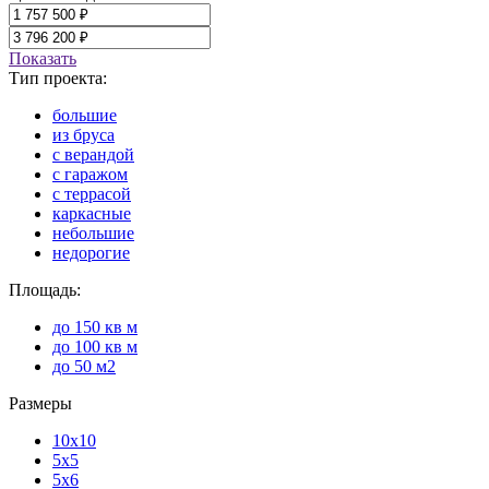
Показать
Тип проекта:
большие
из бруса
с верандой
с гаражом
с террасой
каркасные
небольшие
недорогие
Площадь:
до 150 кв м
до 100 кв м
до 50 м2
Размеры
10x10
5x5
5x6