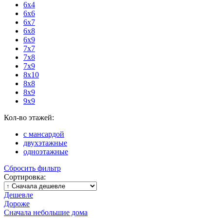
6x4
6x6
6x7
6x8
6x9
7x7
7x8
7x9
8x10
8x8
8x9
9x9
Кол-во этажей:
с мансардой
двухэтажные
одноэтажные
Сбросить фильтр
Сортировка:
Дешевле
Дороже
Сначала небольшие дома