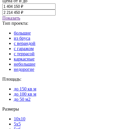
Цена от и до
Показать
Тип проекта:
большие
из бруса
с верандой
с гаражом
с террасой
каркасные
небольшие
недорогие
Площадь:
до 150 кв м
до 100 кв м
до 50 м2
Размеры
10x10
5x5