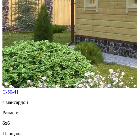
C-50-41
с мансардой
Размер:
6х6
Площадь: