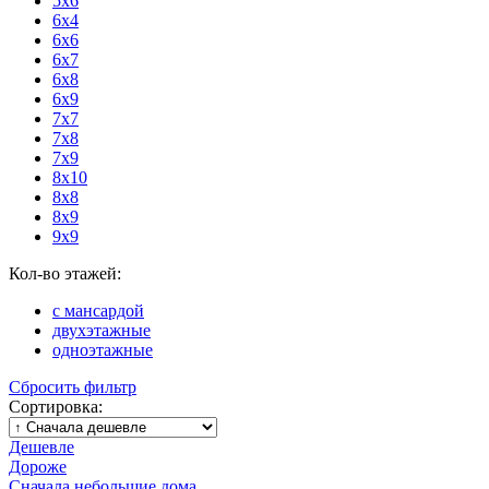
5x6
6x4
6x6
6x7
6x8
6x9
7x7
7x8
7x9
8x10
8x8
8x9
9x9
Кол-во этажей:
с мансардой
двухэтажные
одноэтажные
Сбросить фильтр
Сортировка:
Дешевле
Дороже
Сначала небольшие дома