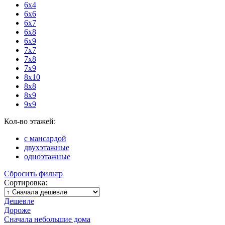
6x4
6x6
6x7
6x8
6x9
7x7
7x8
7x9
8x10
8x8
8x9
9x9
Кол-во этажей:
с мансардой
двухэтажные
одноэтажные
Сбросить фильтр
Сортировка:
Дешевле
Дороже
Сначала небольшие дома