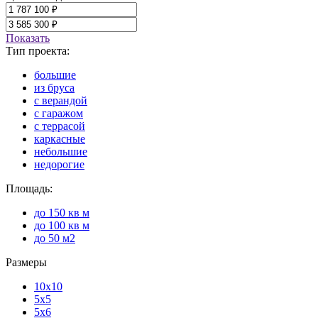
Показать
Тип проекта:
большие
из бруса
с верандой
с гаражом
с террасой
каркасные
небольшие
недорогие
Площадь:
до 150 кв м
до 100 кв м
до 50 м2
Размеры
10x10
5x5
5x6