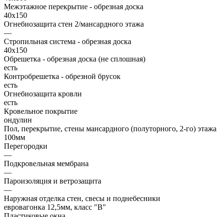
Межэтажное перекрытие - обрезная доска
40х150
Огнебиозащита стен 2/мансардного этажа
—
Стропильная система - обрезная доска
40х150
Обрешетка - обрезная доска (не сплошная)
есть
Контробрешетка - обрезной брусок
есть
Огнебиозащита кровли
есть
Кровельное покрытие
ондулин
Пол, перекрытие, стены мансардного (полуторного, 2-го) этажа
100мм
Перегородки
—
Подкровельная мембрана
—
Пароизоляция и ветрозащита
—
Наружная отделка стен, свесы и поднебесники
евровагонка 12,5мм, класс "В"
Пластиковые окна