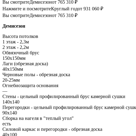
Вы смотрите
Демисезон
от 765 310 ₽
Нажмите и посмотрите
Круглый год
от 931 060 ₽
Вы смотрите
Демисезон
от 765 310 ₽
Демисезон
Высота потолков
1 этаж - 2,3м
2 этаж - 2,2м
Обвязочный брус
150х150мм
Лаги (обрезная доска)
40х150мм
Черновые полы - обрезная доска
20-25мм
Огнебиозащита основания
—
Стены - цельный профилированный брус камерной сушки
140х140
Перегородки - цельный профилированный брус камерной суш
90х140
Сборка на нагеля в "теплый угол"
есть
Силовой каркас и перегородки - обрезная доска
40х100