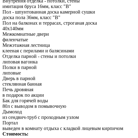
Внутрення отделка - потолки, стены
имитация бруса 16мм, класс "В"
Пол - шпунтованная доска камерной сушки
доска пола 36мм, класс "B"
Пол на балконах и террасах, строганая доска
40x140мм
Межкомнатные двери
филенчатые
Межэтажная лестница
клееная с перилами и балясинами
Отделка парной - стены и потолки
липовая вагонка
Полки в парной
липовые
Дверь в парной
стеклянная банная
Печь дровяная
в подарок по акции
Бак для горячей воды
80л с выводом в помывочную
Дымоход
из сендвич-труб с проходным узлом
Портал
выведен в комнату отдыха с кладкой лицевым кирпичом
Стоимость: