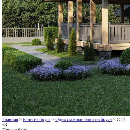
Главная
>
Бани из бруса
>
Одноэтажные бани из бруса
>
C-51-
63
Проект бани