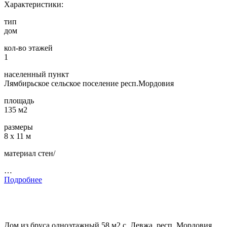
Характеристики:
тип
дом
кол-во этажей
1
населенный пункт
Лямбирьское сельское поселение респ.Мордовия
площадь
135 м2
размеры
8 х 11 м
материал стен/
…
Подробнее
Дом из бруса одноэтажный 58 м2 с. Левжа, респ. Мордовия