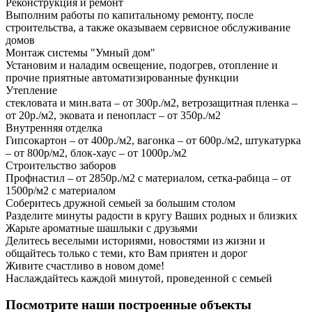
Реконструкция и ремонт
Выполним работы по капитальному ремонту, после
строительства, а также оказываем сервисное обслуживание
домов
Монтаж системы "Умный дом"
Установим и наладим освещение, подогрев, отопление и
прочие приятные автоматизированные функции
Утепление
стекловата и мин.вата – от 300р./м2, ветрозащитная пленка –
от 20р./м2, эковата и пенопласт – от 350р./м2
Внутренняя отделка
Гипсокартон – от 400р./м2, вагонка – от 600р./м2, штукатурка
– от 800р/м2, блок-хаус – от 1000р./м2
Строительство заборов
Профнастил – от 2850р./м2 с материалом, сетка-рабица – от
1500р/м2 с материалом
Соберитесь дружной семьей за большим столом
Разделите минуты радости в кругу Ваших родных и близких
Жарьте ароматные шашлыки с друзьями
Делитесь веселыми историями, новостями из жизни и
общайтесь только с теми, кто Вам приятен и дорог
Живите счастливо в новом доме!
Наслаждайтесь каждой минутой, проведенной с семьей
Посмотрите наши построенные объекты