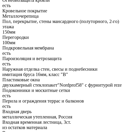
Огнебиозащита кровли
есть
Кровельное покрытие
Металлочерепица
Пол, перекрытие, стены мансардного (полуторного, 2-го)
этажа
150мм
Перегородки
100мм
Подкровельная мембрана
есть
Пароизоляция и ветрозащита
есть
Наружная отделка стен, свесы и поднебесники
имитация бруса 16мм, класс "В"
Пластиковые окна
двухкамерный стеклопакет"Nordprof58" с фурнитурой reze
Подоконники и москитные сетки
есть
Перила и ограждения террас и балконов
есть
Входная дверь
металлическая утепленная, Россия
Входная временная лестница, 3ст.
из остатков материала