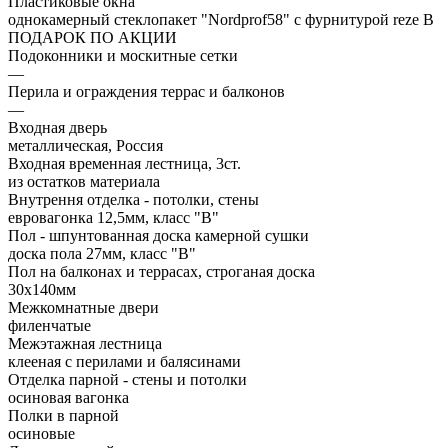
Пластиковые окна
однокамерный стеклопакет "Nordprof58" с фурнитурой reze В
ПОДАРОК ПО АКЦИИ
Подоконники и москитные сетки
—
Перила и ограждения террас и балконов
—
Входная дверь
металлическая, Россия
Входная временная лестница, 3ст.
из остатков материала
Внутрення отделка - потолки, стены
евровагонка 12,5мм, класс "В"
Пол - шпунтованная доска камерной сушки
доска пола 27мм, класс "B"
Пол на балконах и террасах, строганая доска
30x140мм
Межкомнатные двери
филенчатые
Межэтажная лестница
клееная с перилами и балясинами
Отделка парной - стены и потолки
осиновая вагонка
Полки в парной
осиновые