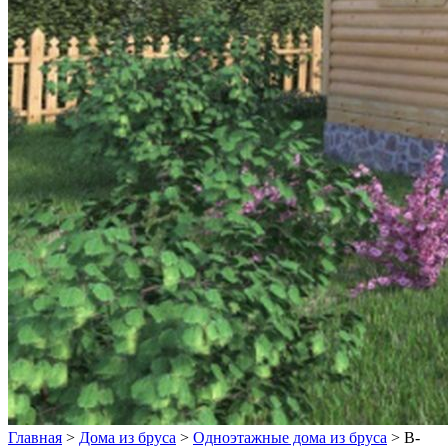
Главная
>
Дома из бруса
>
Одноэтажные дома из бруса
>
B-