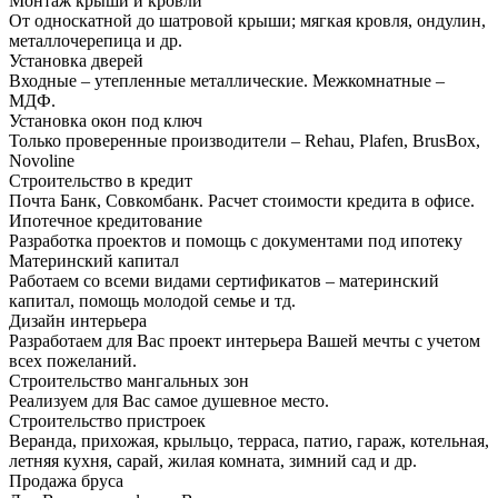
Монтаж крыши и кровли
От односкатной до шатровой крыши; мягкая кровля, ондулин,
металлочерепица и др.
Установка дверей
Входные – утепленные металлические. Межкомнатные –
МДФ.
Установка окон под ключ
Только проверенные производители – Rehau, Plafen, BrusBox,
Novoline
Строительство в кредит
Почта Банк, Совкомбанк. Расчет стоимости кредита в офисе.
Ипотечное кредитование
Разработка проектов и помощь с документами под ипотеку
Материнский капитал
Работаем со всеми видами сертификатов – материнский
капитал, помощь молодой семье и тд.
Дизайн интерьера
Разработаем для Вас проект интерьера Вашей мечты с учетом
всех пожеланий.
Строительство мангальных зон
Реализуем для Вас самое душевное место.
Строительство пристроек
Веранда, прихожая, крыльцо, терраса, патио, гараж, котельная,
летняя кухня, сарай, жилая комната, зимний сад и др.
Продажа бруса