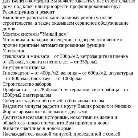
Для Вашего комфорта Вы можете заказать у нас строительство
дома под ключ или приобрести профилированный брус
Реконструкция и ремонт
Выполним работы по капитальному ремонту, после
строительства, а также оказываем сервисное обслуживание
домов
Монтаж системы "Умный дом"
Установим и наладим освещение, подогрев, отопление и
прочие приятные автоматизированные функции
Утепление
стекловата и мин.вата – от 300р./м2, ветрозащитная пленка –
от 20р./м2, эковата и пенопласт – от 350р./м2
Внутренняя отделка
Гипсокартон – от 400р./м2, вагонка – от 600р./м2, штукатурка
– от 800р/м2, блок-хаус – от 1000р./м2
Строительство заборов
Профнастил – от 2850р./м2 с материалом, сетка-рабица – от
1500р/м2 с материалом
Соберитесь дружной семьей за большим столом
Разделите минуты радости в кругу Ваших родных и близких
Жарьте ароматные шашлыки с друзьями
Делитесь веселыми историями, новостями из жизни и
общайтесь только с теми, кто Вам приятен и дорог
Живите счастливо в новом доме!
Наслаждайтесь каждой минутой, проведенной с семьей