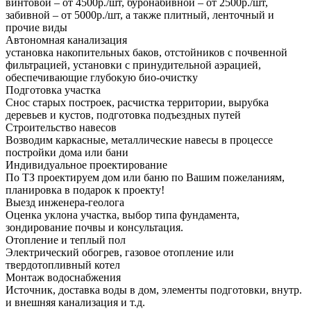
винтовой – от 4500р./шт, буронабивной – от 2500р./шт,
забивной – от 5000р./шт, а также плитный, ленточный и
прочие виды
Автономная канализация
установка накопительных баков, отстойников с почвенной
фильтрацией, установки с принудительной аэрацией,
обеспечивающие глубокую био-очистку
Подготовка участка
Снос старых построек, расчистка территории, вырубка
деревьев и кустов, подготовка подъездных путей
Строительство навесов
Возводим каркасные, металлические навесы в процессе
постройки дома или бани
Индивидуальное проектирование
По ТЗ проектируем дом или баню по Вашим пожеланиям,
планировка в подарок к проекту!
Выезд инженера-геолога
Оценка уклона участка, выбор типа фундамента,
зондирование почвы и консультация.
Отопление и теплый пол
Электрический обогрев, газовое отопление или
твердотопливный котел
Монтаж водоснабжения
Источник, доставка воды в дом, элементы подготовки, внутр.
и внешняя канализация и т.д.