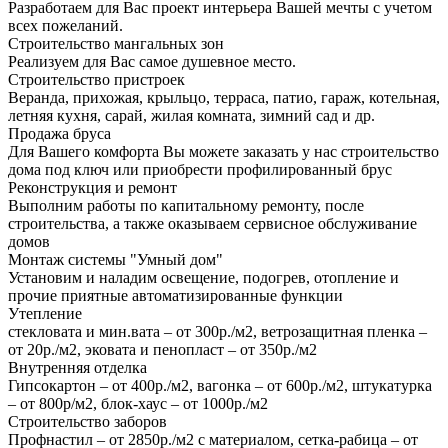
Разработаем для Вас проект интерьера Вашей мечты с учетом
всех пожеланий.
Строительство мангальных зон
Реализуем для Вас самое душевное место.
Строительство пристроек
Веранда, прихожая, крыльцо, терраса, патио, гараж, котельная,
летняя кухня, сарай, жилая комната, зимний сад и др.
Продажа бруса
Для Вашего комфорта Вы можете заказать у нас строительство
дома под ключ или приобрести профилированный брус
Реконструкция и ремонт
Выполним работы по капитальному ремонту, после
строительства, а также оказываем сервисное обслуживание
домов
Монтаж системы "Умный дом"
Установим и наладим освещение, подогрев, отопление и
прочие приятные автоматизированные функции
Утепление
стекловата и мин.вата – от 300р./м2, ветрозащитная пленка –
от 20р./м2, эковата и пенопласт – от 350р./м2
Внутренняя отделка
Гипсокартон – от 400р./м2, вагонка – от 600р./м2, штукатурка
– от 800р/м2, блок-хаус – от 1000р./м2
Строительство заборов
Профнастил – от 2850р./м2 с материалом, сетка-рабица – от