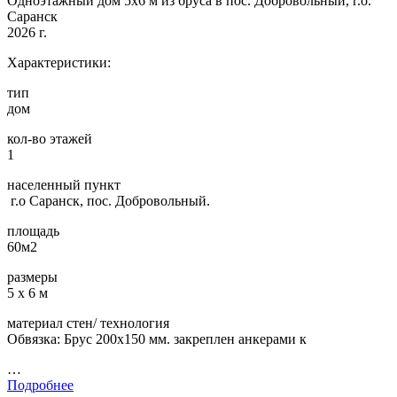
Одноэтажный дом 5х6 м из бруса в пос. Добровольный, г.о.
Саранск
2026 г.
Характеристики:
тип
дом
кол-во этажей
1
населенный пункт
г.о Саранск, пос. Добровольный.
площадь
60м2
размеры
5 х 6 м
материал стен/ технология
Обвязка: Брус 200х150 мм. закреплен анкерами к
…
Подробнее