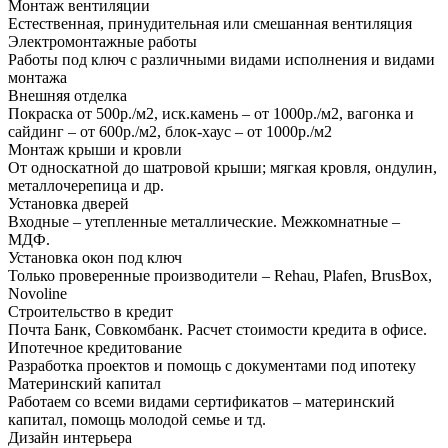
Монтаж вентиляции
Естественная, принудительная или смешанная вентиляция
Электромонтажные работы
Работы под ключ с различными видами исполнения и видами
монтажа
Внешняя отделка
Покраска от 500р./м2, иск.камень – от 1000р./м2, вагонка и
сайдинг – от 600р./м2, блок-хаус – от 1000р./м2
Монтаж крыши и кровли
От односкатной до шатровой крыши; мягкая кровля, ондулин,
металлочерепица и др.
Установка дверей
Входные – утепленные металлические. Межкомнатные –
МДФ.
Установка окон под ключ
Только проверенные производители – Rehau, Plafen, BrusBox,
Novoline
Строительство в кредит
Почта Банк, Совкомбанк. Расчет стоимости кредита в офисе.
Ипотечное кредитование
Разработка проектов и помощь с документами под ипотеку
Материнский капитал
Работаем со всеми видами сертификатов – материнский
капитал, помощь молодой семье и тд.
Дизайн интерьера