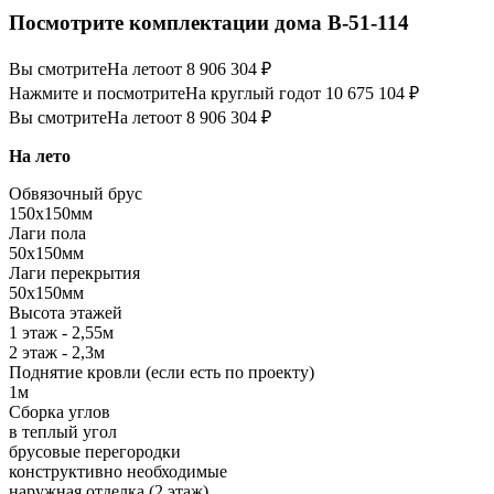
Посмотрите комплектации дома B-51-114
Вы смотрите
На лето
от 8 906 304 ₽
Нажмите и посмотрите
На круглый год
от 10 675 104 ₽
Вы смотрите
На лето
от 8 906 304 ₽
На лето
Обвязочный брус
150х150мм
Лаги пола
50х150мм
Лаги перекрытия
50х150мм
Высота этажей
1 этаж - 2,55м
2 этаж - 2,3м
Поднятие кровли (если есть по проекту)
1м
Сборка углов
в теплый угол
брусовые перегородки
конструктивно необходимые
наружная отделка (2 этаж)