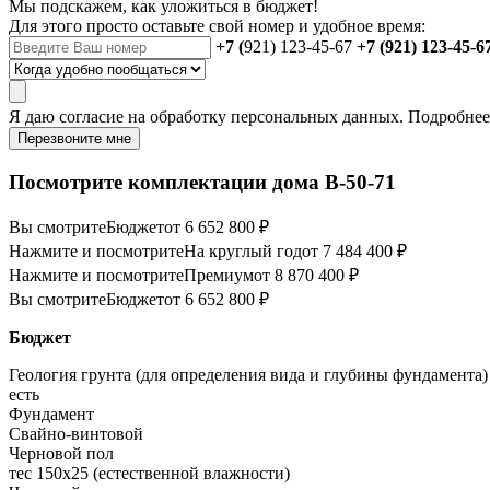
Мы подскажем, как уложиться в бюджет!
Для этого просто оставьте свой номер и удобное время:
+7 (
921) 123-45-67
+7 (921) 123-45-6
Я даю
согласие
на обработку персональных данных. Подробне
Перезвоните мне
Посмотрите комплектации дома B-50-71
Вы смотрите
Бюджет
от 6 652 800 ₽
Нажмите и посмотрите
На круглый год
от 7 484 400 ₽
Нажмите и посмотрите
Премиум
от 8 870 400 ₽
Вы смотрите
Бюджет
от 6 652 800 ₽
Бюджет
Геология грунта (для определения вида и глубины фундамента)
есть
Фундамент
Свайно-винтовой
Черновой пол
тес 150х25 (естественной влажности)