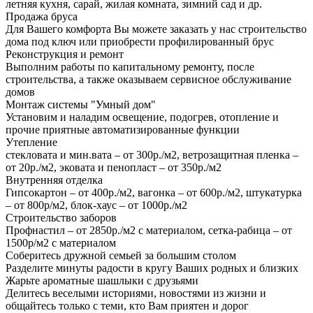
летняя кухня, сарай, жилая комната, зимний сад и др.
Продажа бруса
Для Вашего комфорта Вы можете заказать у нас строительство
дома под ключ или приобрести профилированный брус
Реконструкция и ремонт
Выполним работы по капитальному ремонту, после
строительства, а также оказываем сервисное обслуживание
домов
Монтаж системы "Умный дом"
Установим и наладим освещение, подогрев, отопление и
прочие приятные автоматизированные функции
Утепление
стекловата и мин.вата – от 300р./м2, ветрозащитная пленка –
от 20р./м2, эковата и пенопласт – от 350р./м2
Внутренняя отделка
Гипсокартон – от 400р./м2, вагонка – от 600р./м2, штукатурка
– от 800р/м2, блок-хаус – от 1000р./м2
Строительство заборов
Профнастил – от 2850р./м2 с материалом, сетка-рабица – от
1500р/м2 с материалом
Соберитесь дружной семьей за большим столом
Разделите минуты радости в кругу Ваших родных и близких
Жарьте ароматные шашлыки с друзьями
Делитесь веселыми историями, новостями из жизни и
общайтесь только с теми, кто Вам приятен и дорог