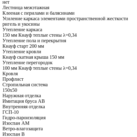
нет
Лестница межэтажная
Клееная с перилами и балясинами
Усиление каркаса элементами пространственной жесткости
ригель и укосины
Утепление каркаса
150 мм Кнауф теплые стены λ=0,34
Утепление пола и перекрытия
Кнауф старт 200 мм
Утепление кровли
Кнауф скатная крыша 150 мм
Утепление перегородок
100 мм Кнауф теплые стены λ=0,34
Кровля
Профлист
Стропильная система
150х50
Наружная отделка
Имитация бруса АВ
Внутренняя отделка
ГСП-10
Гидро-пароизоляция
Изоспан АМ
Ветро-влагозащита
Изоспан В