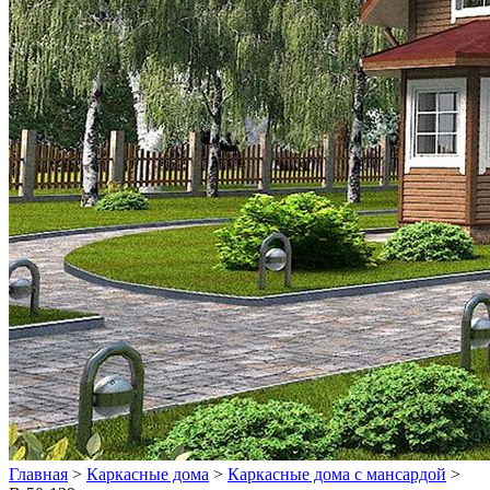
Главная
>
Каркасные дома
>
Каркасные дома с мансардой
>