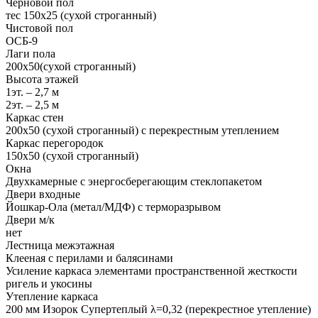
Черновой пол
тес 150х25 (сухой строганный)
Чистовой пол
ОСБ-9
Лаги пола
200х50(сухой строганный)
Высота этажей
1эт. – 2,7 м
2эт. – 2,5 м
Каркас стен
200х50 (сухой строганный) с перекрестным утеплением
Каркас перегородок
150х50 (сухой строганный)
Окна
Двухкамерные с энергосберегающим стеклопакетом
Двери входные
Йошкар-Ола (метал/МДФ) с терморазрывом
Двери м/к
нет
Лестница межэтажная
Клееная с перилами и балясинами
Усиление каркаса элементами пространственной жесткости
ригель и укосины
Утепление каркаса
200 мм Изорок Супертеплый λ=0,32 (перекрестное утепление)