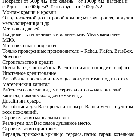
Покраска от 500р./м2, иск.камень – от 1000р./м2, вагонка и
сайдинг – от 600р./м2, блок-хаус – от 1000р./м2
Монтаж крыши и кровли
От односкатной до шатровой крыши; мягкая кровля, ондулин,
металлочерепица и др.
Установка дверей
Входные – утепленные металлические. Межкомнатные –
МДФ.
Установка окон под ключ
Только проверенные производители – Rehau, Plafen, BrusBox,
Novoline
Строительство в кредит
Почта Банк, Совкомбанк. Расчет стоимости кредита в офисе.
Ипотечное кредитование
Разработка проектов и помощь с документами под ипотеку
Материнский капитал
Работаем со всеми видами сертификатов – материнский
капитал, помощь молодой семье и тд.
Дизайн интерьера
Разработаем для Вас проект интерьера Вашей мечты с учетом
всех пожеланий.
Строительство мангальных зон
Реализуем для Вас самое душевное место.
Строительство пристроек
Веранда, прихожая, крыльцо, терраса, патио, гараж, котельная,