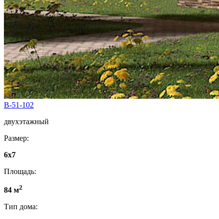
B-51-102
двухэтажный
Размер:
6х7
Площадь:
2
84 м
Тип дома: