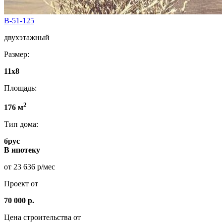
B-51-125
двухэтажный
Размер:
11х8
Площадь:
2
176 м
Тип дома:
брус
В ипотеку
от 23 636 р/мес
Проект от
70 000 р.
Цена строительства от