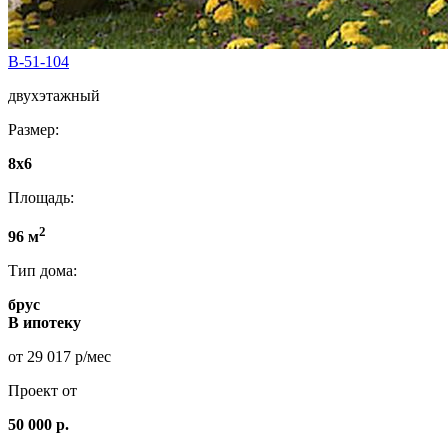
B-51-104
двухэтажный
Размер:
8х6
Площадь:
2
96 м
Тип дома:
брус
В ипотеку
от 29 017 р/мес
Проект от
50 000 р.