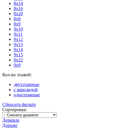
8х14
8х16
8х20
8х8
8х9
9х10
9х11
9х12
9х13
9х14
9х15
9х22
9х9
Кол-во этажей:
двухэтажные
с мансардой
одноэтажные
Сбросить фильтр
Сортировка:
Дешевле
Дороже