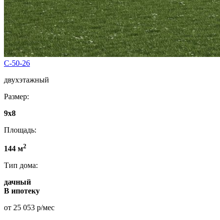
C-50-26
двухэтажный
Размер:
9х8
Площадь:
2
144 м
Тип дома:
дачный
В ипотеку
от 25 053 р/мес