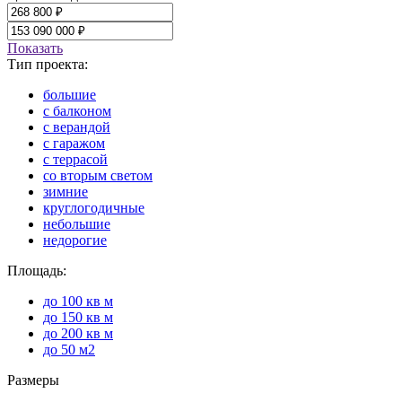
Показать
Тип проекта:
большие
с балконом
с верандой
с гаражом
с террасой
со вторым светом
зимние
круглогодичные
небольшие
недорогие
Площадь:
до 100 кв м
до 150 кв м
до 200 кв м
до 50 м2
Размеры