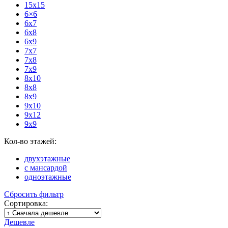
15х15
6×6
6x7
6x8
6x9
7x7
7x8
7x9
8x10
8x8
8x9
9x10
9x12
9x9
Кол-во этажей:
двухэтажные
с мансардой
одноэтажные
Сбросить фильтр
Сортировка:
Дешевле