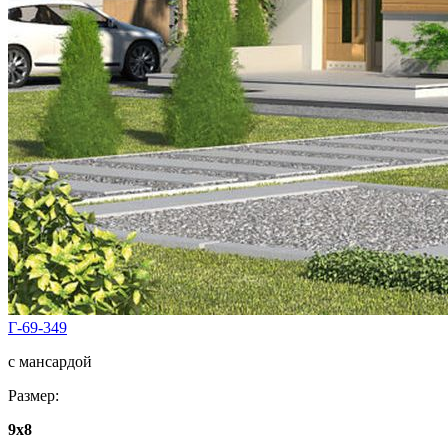
Г-69-349
с мансардой
Размер:
9x8